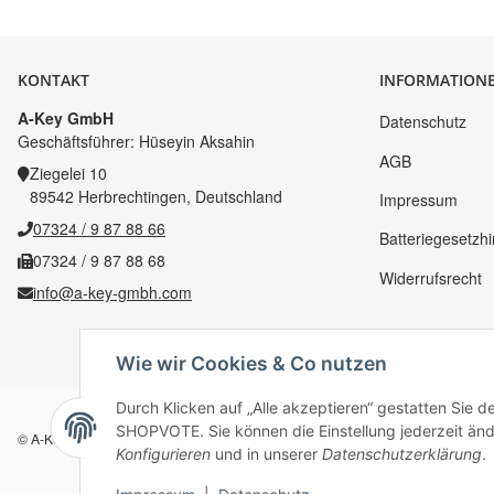
KONTAKT
INFORMATION
A-Key GmbH
Datenschutz
Geschäftsführer: Hüseyin Aksahin
AGB
Ziegelei 10
89542 Herbrechtingen, Deutschland
Impressum
07324 / 9 87 88 66
Batteriegesetzh
07324 / 9 87 88 68
Widerrufsrecht
info@a-key-gmbh.com
Wie wir Cookies & Co nutzen
Durch Klicken auf „Alle akzeptieren“ gestatten Sie 
SHOPVOTE. Sie können die Einstellung jederzeit ände
© A-Key
Konfigurieren
und in unserer
Datenschutzerklärung
.