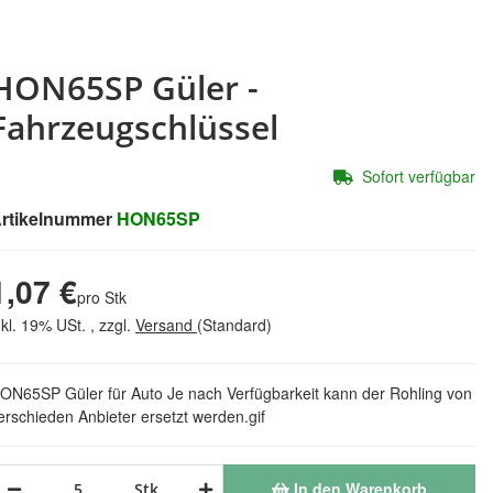
HON65SP Güler -
Fahrzeugschlüssel
Sofort verfügbar
rtikelnummer
HON65SP
1,07 €
pro Stk
nkl. 19% USt. , zzgl.
Versand
(Standard)
ON65SP Güler für Auto Je nach Verfügbarkeit kann der Rohling von
erschieden Anbieter ersetzt werden.gif
In den Warenkorb
Stk