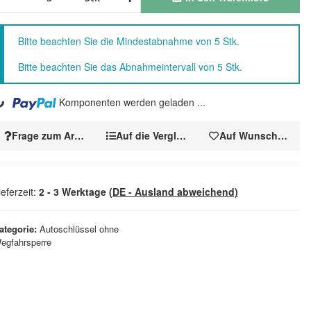
x
Bitte beachten Sie die Mindestabnahme von 5 Stk.
Bitte beachten Sie das Abnahmeintervall von 5 Stk.
..
Komponenten werden geladen ...
Frage zum Artikel
Auf die Vergleichsliste
Auf Wunschzettel
ieferzeit:
2 - 3 Werktage
(DE - Ausland abweichend)
ategorie
Autoschlüssel ohne
egfahrsperre