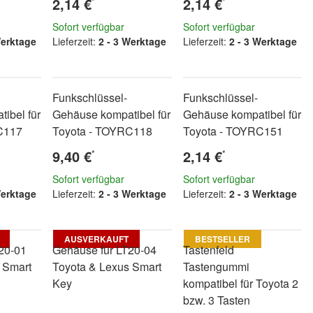
2,14 €
2,14 €
*
*
Sofort verfügbar
Sofort verfügbar
Werktage
Lieferzeit:
2 - 3 Werktage
Lieferzeit:
2 - 3 Werktage
Funkschlüssel-
Funkschlüssel-
ibel für
Gehäuse kompatibel für
Gehäuse kompatibel für
C117
Toyota - TOYRC118
Toyota - TOYRC151
9,40 €
2,14 €
*
*
Sofort verfügbar
Sofort verfügbar
Werktage
Lieferzeit:
2 - 3 Werktage
Lieferzeit:
2 - 3 Werktage
AUSVERKAUFT
BESTSELLER
20-01
Gehäuse für LT20-04
Tastenfeld
 Smart
Toyota & Lexus Smart
Tastengummi
Key
kompatibel für Toyota 2
bzw. 3 Tasten