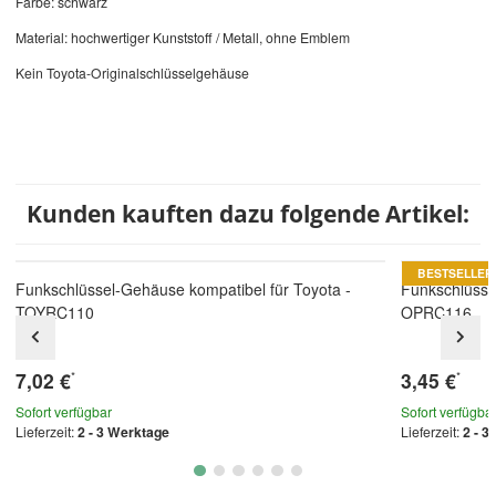
Farbe: schwarz
Material: hochwertiger Kunststoff / Metall, ohne Emblem
Kein Toyota-Originalschlüsselgehäuse
Kunden kauften dazu folgende Artikel:
BESTSELLER
Funkschlüssel-Gehäuse kompatibel für Toyota -
Funkschlüsse
TOYRC110
OPRC116
7,02 €
3,45 €
*
*
Sofort verfügbar
Sofort verfügba
Lieferzeit:
2 - 3 Werktage
Lieferzeit:
2 - 3