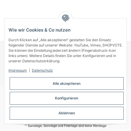
Kategorien
Wie wir Cookies & Co nutzen
Durch Klicken auf „Alle akzeptieren“ gestatten Sie den Einsatz
folgender Dienste auf unserer Website: YouTube, Vimeo, SHOPVOTE.
Sie können die Einstellung jederzeit ändern (Fingerabdruck-Icon
KONTAKT
links unten). Weitere Details finden Sie unter
Konfigurieren
und in
INFORMATIONEN
unserer
Datenschutzerklärung
.
INFORMATIONEN
Impressum
|
Datenschutz
ZAHLUNGSARTEN
Alle akzeptieren
Konfigurieren
© A-Key
Ablehnen
* Alle Preise inkl. gesetzlicher USt., zzgl.
Versand
** Samstage, Sonntage und Feiertage sind keine Werktage