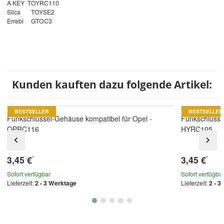
A KEY TOYRC110
Silca TOYSE2
Errebi GTOC3
Kunden kauften dazu folgende Artikel:
BESTSELLER
BESTSELLER
Funkschlüssel-Gehäuse kompatibel für Opel -
Funkschlüsse
OPRC116
HYRC105
3,45 €
3,45 €
*
*
Sofort verfügbar
Sofort verfügba
Lieferzeit:
2 - 3 Werktage
Lieferzeit:
2 - 3