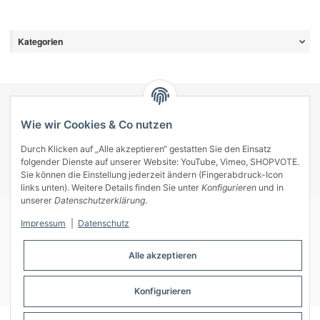
Kategorien
KONTAKT
Wie wir Cookies & Co nutzen
INFORMATIONEN
INFORMATIONEN
Durch Klicken auf „Alle akzeptieren“ gestatten Sie den Einsatz
folgender Dienste auf unserer Website: YouTube, Vimeo, SHOPVOTE.
ZAHLUNGSARTEN
Sie können die Einstellung jederzeit ändern (Fingerabdruck-Icon
links unten). Weitere Details finden Sie unter
Konfigurieren
und in
unserer
Datenschutzerklärung
.
Impressum
|
Datenschutz
© A-Key
Alle akzeptieren
* Alle Preise inkl. gesetzlicher USt., zzgl.
Versand
** Samstage, Sonntage und Feiertage sind keine Werktage
Konfigurieren