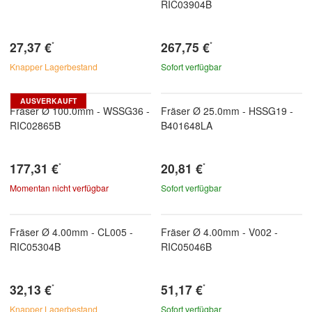
RIC03904B
27,37 €
267,75 €
*
*
Knapper Lagerbestand
Sofort verfügbar
AUSVERKAUFT
Fräser Ø 100.0mm - WSSG36 -
Fräser Ø 25.0mm - HSSG19 -
RIC02865B
B401648LA
177,31 €
20,81 €
*
*
Momentan nicht verfügbar
Sofort verfügbar
Fräser Ø 4.00mm - CL005 -
Fräser Ø 4.00mm - V002 -
RIC05304B
RIC05046B
32,13 €
51,17 €
*
*
Knapper Lagerbestand
Sofort verfügbar