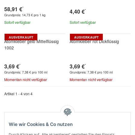
58,91 €
*
4,40 €
*
Grundpreis:
14,73 € pro 1 kg
Sofort verfügbar
Sofort verfügbar
AUSVERKAUFT
AUSVERKAUFT
Atomkleber gelb Mittelflüssig
Atomkleber rot Dickflüssig
1002
3,69 €
3,69 €
*
*
Grundpreis:
7,38 € pro 100 ml
Grundpreis:
7,38 € pro 100 ml
Momentan nicht verfügbar
Momentan nicht verfügbar
Artikel 1 - 4 von 4
Kategorien
Wie wir Cookies & Co nutzen
Durch Klicken auf „Alle akzeptieren“ gestatten Sie den Einsatz