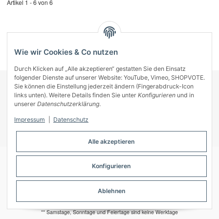
Artikel 1 - 6 von 6
Kategorien
Wie wir Cookies & Co nutzen
Durch Klicken auf „Alle akzeptieren“ gestatten Sie den Einsatz
folgender Dienste auf unserer Website: YouTube, Vimeo, SHOPVOTE.
Sie können die Einstellung jederzeit ändern (Fingerabdruck-Icon
KONTAKT
links unten). Weitere Details finden Sie unter
Konfigurieren
und in
INFORMATIONEN
unserer
Datenschutzerklärung
.
INFORMATIONEN
Impressum
|
Datenschutz
ZAHLUNGSARTEN
Alle akzeptieren
Konfigurieren
© A-Key
Ablehnen
* Alle Preise inkl. gesetzlicher USt., zzgl.
Versand
** Samstage, Sonntage und Feiertage sind keine Werktage