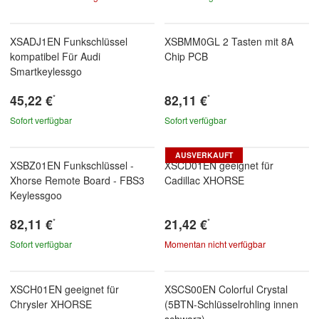
XSADJ1EN Funkschlüssel
XSBMM0GL 2 Tasten mit 8A
kompatibel Für Audi
Chip PCB
Smartkeylessgo
45,22 €
82,11 €
*
*
Sofort verfügbar
Sofort verfügbar
AUSVERKAUFT
XSBZ01EN Funkschlüssel -
XSCD01EN geeignet für
Xhorse Remote Board - FBS3
Cadillac XHORSE
Keylessgoo
82,11 €
21,42 €
*
*
Sofort verfügbar
Momentan nicht verfügbar
XSCH01EN geeignet für
XSCS00EN Colorful Crystal
Chrysler XHORSE
(5BTN-Schlüsselrohling innen
schwarz)