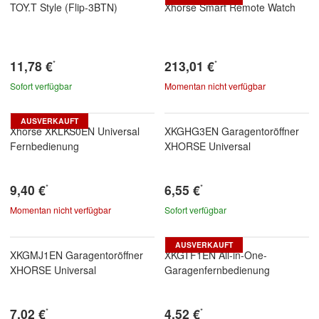
TOY.T Style (Flip-3BTN)
Xhorse Smart Remote Watch
11,78 €
213,01 €
*
*
Sofort verfügbar
Momentan nicht verfügbar
AUSVERKAUFT
Xhorse XKLKS0EN Universal
XKGHG3EN Garagentoröffner
Fernbedienung
XHORSE Universal
9,40 €
6,55 €
*
*
Momentan nicht verfügbar
Sofort verfügbar
AUSVERKAUFT
XKGMJ1EN Garagentoröffner
XKGTF1EN All-in-One-
XHORSE Universal
Garagenfernbedienung
7,02 €
4,52 €
*
*