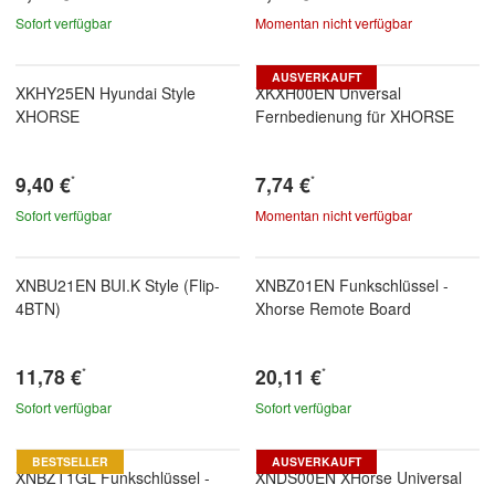
Sofort verfügbar
Momentan nicht verfügbar
AUSVERKAUFT
XKHY25EN Hyundai Style
XKXH00EN Unversal
XHORSE
Fernbedienung für XHORSE
9,40 €
7,74 €
*
*
Sofort verfügbar
Momentan nicht verfügbar
XNBU21EN BUI.K Style (Flip-
XNBZ01EN Funkschlüssel -
4BTN)
Xhorse Remote Board
11,78 €
20,11 €
*
*
Sofort verfügbar
Sofort verfügbar
BESTSELLER
AUSVERKAUFT
XNBZT1GL Funkschlüssel -
XNDS00EN XHorse Universal