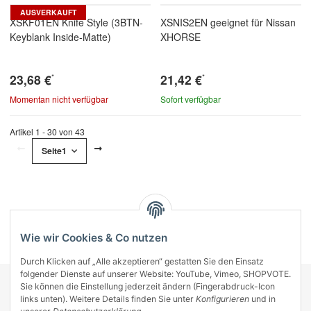
AUSVERKAUFT
XSKF01EN Knife Style (3BTN-
XSNIS2EN geeignet für Nissan
Keyblank Inside-Matte)
XHORSE
23,68 €
21,42 €
*
*
Momentan nicht verfügbar
Sofort verfügbar
Artikel 1 - 30 von 43
Seite
1
Kategorien
Wie wir Cookies & Co nutzen
Durch Klicken auf „Alle akzeptieren“ gestatten Sie den Einsatz
folgender Dienste auf unserer Website: YouTube, Vimeo, SHOPVOTE.
Sie können die Einstellung jederzeit ändern (Fingerabdruck-Icon
KONTAKT
links unten). Weitere Details finden Sie unter
Konfigurieren
und in
INFORMATIONEN