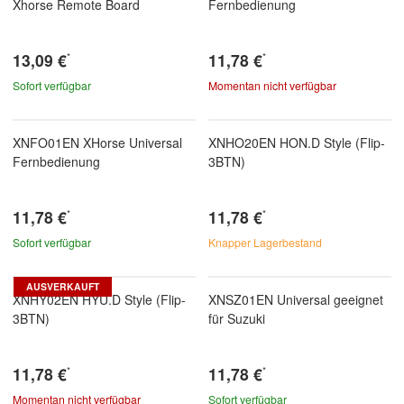
Xhorse Remote Board
Fernbedienung
13,09 €
11,78 €
*
*
Sofort verfügbar
Momentan nicht verfügbar
XNFO01EN XHorse Universal
XNHO20EN HON.D Style (Flip-
Fernbedienung
3BTN)
11,78 €
11,78 €
*
*
Sofort verfügbar
Knapper Lagerbestand
AUSVERKAUFT
XNHY02EN HYU.D Style (Flip-
XNSZ01EN Universal geeignet
3BTN)
für Suzuki
11,78 €
11,78 €
*
*
Momentan nicht verfügbar
Sofort verfügbar