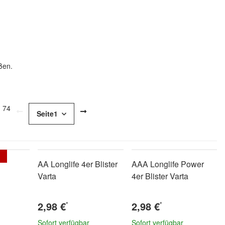
eßen.
n 74
Seite
1
AA Longlife 4er Blister
AAA Longlife Power
Varta
4er Blister Varta
2,98 €
2,98 €
*
*
Sofort verfügbar
Sofort verfügbar