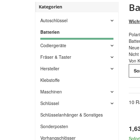
Ba
Kategorien
Autoschlüssel
Wicht
Batterien
Polar
Batte
Codiergeräte
Neue 
Nicht
Fräser & Taster
Von K
Hersteller
So
Klebstoffe
Maschinen
10 R
Schlüssel
Schlüsselanhänger & Sonstiges
Sonderposten
1,6
Vorhangschlösser
Sofor