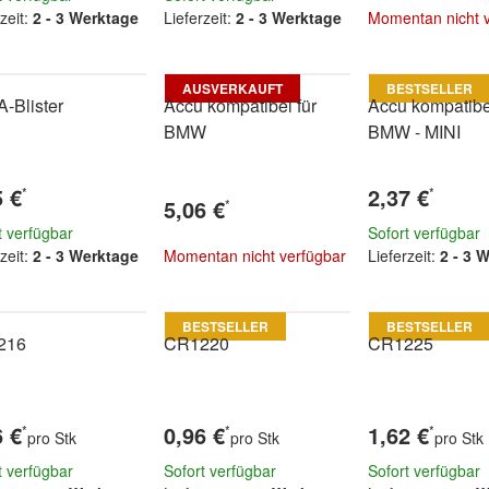
zeit:
2 - 3 Werktage
Lieferzeit:
2 - 3 Werktage
Momentan nicht 
Zum Artik
AUSVERKAUFT
BESTSELLER
-Blister
Accu kompatibel für
Accu kompatibel
BMW
BMW - MINI
5 €
2,37 €
*
*
5,06 €
*
t verfügbar
Sofort verfügbar
zeit:
2 - 3 Werktage
Momentan nicht verfügbar
Lieferzeit:
2 - 3 
Zum Artikel
BESTSELLER
BESTSELLER
216
CR1220
CR1225
6 €
0,96 €
1,62 €
*
*
*
pro Stk
pro Stk
pro Stk
t verfügbar
Sofort verfügbar
Sofort verfügbar