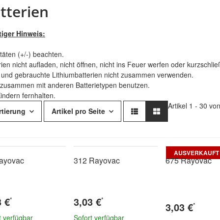
tterien
iger Hinweis:
itäten (+/-) beachten.
rien nicht aufladen, nicht öffnen, nicht ins Feuer werfen oder kurzschli
und gebrauchte Lithiumbatterien nicht zusammen verwenden.
 zusammen mit anderen Batterietypen benutzen.
indern fernhalten.
Artikel 1 - 30 vo
rtierung
Artikel pro Seite
AUSVERKAUFT
ayovac
312 Rayovac
675 Rayovac
3 €
3,03 €
*
*
3,03 €
*
t verfügbar
Sofort verfügbar