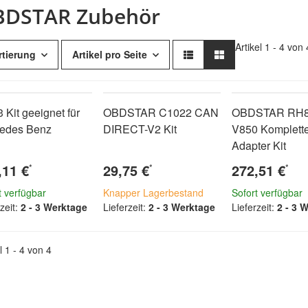
DSTAR Zubehör
Artikel 1 - 4 von 
rtierung
Artikel pro Seite
 Kit geeignet für
OBDSTAR C1022 CAN
OBDSTAR RH8
edes Benz
DIRECT-V2 Kit
V850 Komplette
Adapter Kit
,11 €
29,75 €
272,51 €
*
*
*
t verfügbar
Knapper Lagerbestand
Sofort verfügbar
zeit:
2 - 3 Werktage
Lieferzeit:
2 - 3 Werktage
Lieferzeit:
2 - 3 
l 1 - 4 von 4