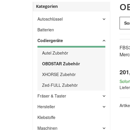
OB
Kategorien
Autoschlüssel
So
Batterien
Codiergeräte
FBS3
Autel Zubehör
Merc
OBDSTAR Zubehör
201
XHORSE Zubehör
Sofor
Zed-FULL Zubehör
Liefer
Fräser & Taster
Artike
Hersteller
Klebstoffe
Maschinen