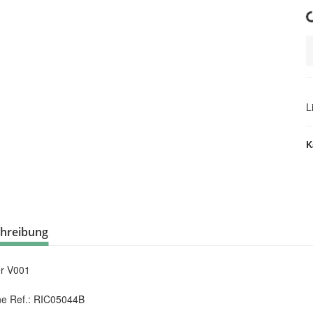
Loading.
L
K
hreibung
r V001
ne Ref.: RIC05044B