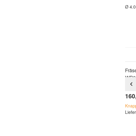
Ø 4.0
Fräs
WP03
160
Knap
Liefer