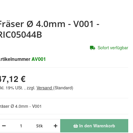
Fräser Ø 4.0mm - V001 -
RIC05044B
Sofort verfügbar
rtikelnummer
AV001
47,12 €
nkl. 19% USt. , zzgl.
Versand
(Standard)
räser Ø 4.0mm - V001
In den Warenkorb
Stk