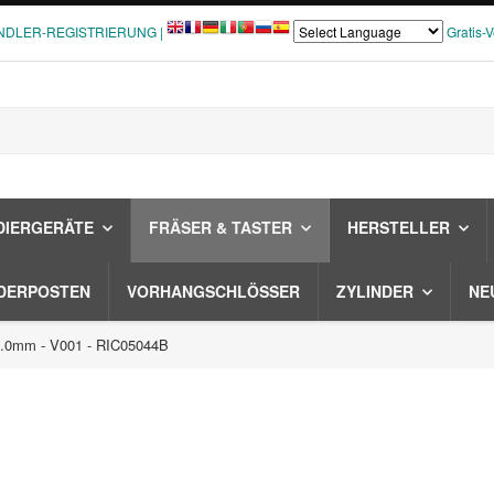
NDLER-REGISTRIERUNG |
Gratis-
DIERGERÄTE
FRÄSER & TASTER
HERSTELLER
DERPOSTEN
VORHANGSCHLÖSSER
ZYLINDER
NE
4.0mm - V001 - RIC05044B