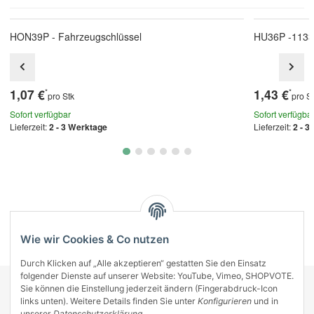
HON39P - Fahrzeugschlüssel
HU36P -1133
1,07 €
1,43 €
*
*
pro Stk
pro S
Sofort verfügbar
Sofort verfügba
Lieferzeit:
2 - 3 Werktage
Lieferzeit:
2 - 3
Kategorien
Wie wir Cookies & Co nutzen
Durch Klicken auf „Alle akzeptieren“ gestatten Sie den Einsatz
folgender Dienste auf unserer Website: YouTube, Vimeo, SHOPVOTE.
Sie können die Einstellung jederzeit ändern (Fingerabdruck-Icon
KONTAKT
links unten). Weitere Details finden Sie unter
Konfigurieren
und in
INFORMATIONEN
unserer
Datenschutzerklärung
.