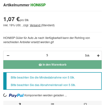
Artikelnummer
HON65P
1,07 €
pro Stk
inkl. 19% USt. , zzgl.
Versand
(Standard)
HON65P Güler für Auto Je nach Verfügbarkeit kann der Rohling von
verschieden Anbieter ersetzt werden.gif
Stk
In den Warenkorb
x
Bitte beachten Sie die Mindestabnahme von 5 Stk.
Bitte beachten Sie das Abnahmeintervall von 5 Stk.
Komponenten werden geladen ...
Loading...