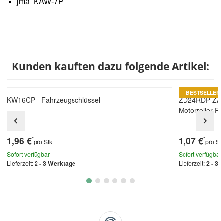
jma KAW-7P
Kunden kauften dazu folgende Artikel:
BESTSELLER
KW16CP - Fahrzeugschlüssel
ZD24RDP ZA
Motorroller-
1,96 €
1,07 €
*
*
pro Stk
pro S
Sofort verfügbar
Sofort verfügba
Lieferzeit:
2 - 3 Werktage
Lieferzeit:
2 - 3