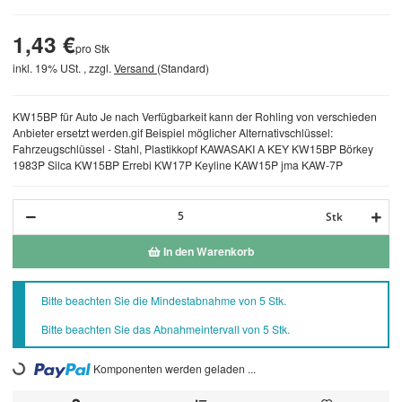
1,43 €
pro Stk
inkl. 19% USt. , zzgl.
Versand
(Standard)
KW15BP für Auto Je nach Verfügbarkeit kann der Rohling von verschieden
Anbieter ersetzt werden.gif Beispiel möglicher Alternativschlüssel:
Fahrzeugschlüssel - Stahl, Plastikkopf KAWASAKI A KEY KW15BP Börkey
1983P Silca KW15BP Errebi KW17P Keyline KAW15P jma KAW-7P
Stk
In den Warenkorb
x
Bitte beachten Sie die Mindestabnahme von 5 Stk.
Bitte beachten Sie das Abnahmeintervall von 5 Stk.
Loading...
Komponenten werden geladen ...