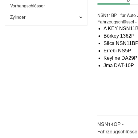
Vorhangschlösser
NSN11BP für Auto Je 
Zylinder
Fahrzeugschlüssel -
A KEY NSN11
Börkey 1362P
Silca NSN11B
Errebi NS5P
Keyline DA29P
Jma DAT-10P
NSN14CP -
Fahrzeugschlüsse