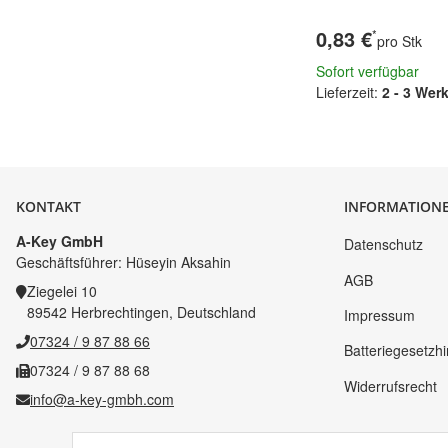
0,83 €
*
pro Stk
Sofort verfügbar
Lieferzeit:
2 - 3 Wer
KONTAKT
INFORMATION
A-Key GmbH
Datenschutz
Geschäftsführer: Hüseyin Aksahin
AGB
Ziegelei 10
89542 Herbrechtingen, Deutschland
Impressum
07324 / 9 87 88 66
Batteriegesetzh
07324 / 9 87 88 68
Widerrufsrecht
info@a-key-gmbh.com