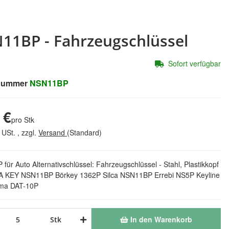
11BP - Fahrzeugschlüssel
Sofort verfügbar
lnummer
NSN11BP
 €
pro Stk
 USt. , zzgl.
Versand
(Standard)
ür Auto Alternativschlüssel: Fahrzeugschlüssel - Stahl, Plastikkopf
A KEY NSN11BP Börkey 1362P Silca NSN11BP Errebi NS5P Keyline
ma DAT-10P
In den Warenkorb
Stk