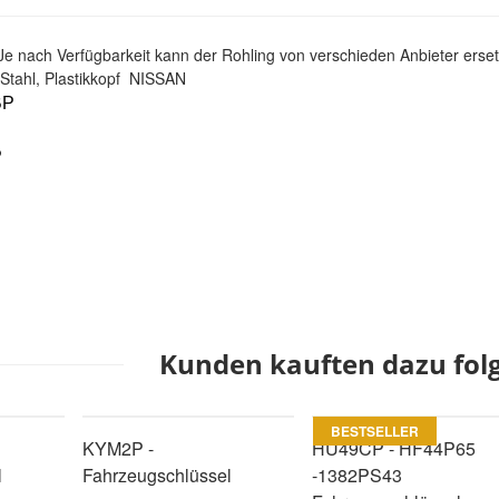
nach Verfügbarkeit kann der Rohling von verschieden Anbieter ersetzt 
 Stahl, Plastikkopf NISSAN
BP
P
Kunden kauften dazu folg
BESTSELLER
KYM2P -
HU49CP - HF44P65
l
Fahrzeugschlüssel
-1382PS43