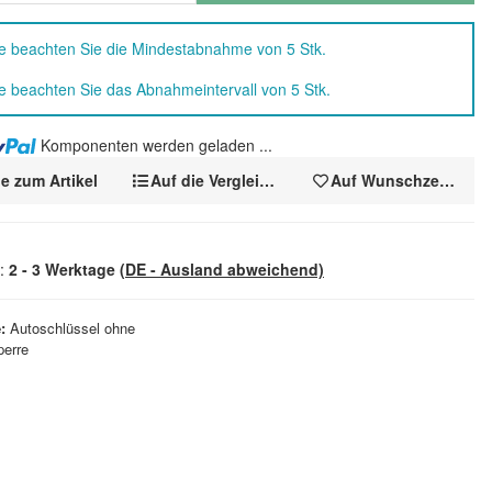
te beachten Sie die Mindestabnahme von 5 Stk.
te beachten Sie das Abnahmeintervall von 5 Stk.
Komponenten werden geladen ...
e zum Artikel
Auf die Vergleichsliste
Auf Wunschzettel
t:
2 - 3 Werktage
(DE - Ausland abweichend)
e
Autoschlüssel ohne
perre