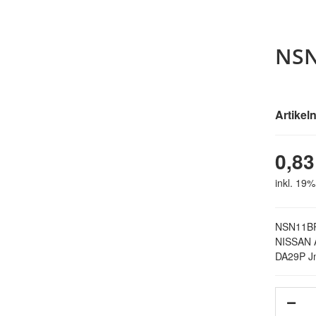
NSN
Artike
0,83
inkl. 19%
NSN11BP f
NISSAN 
DA29P J