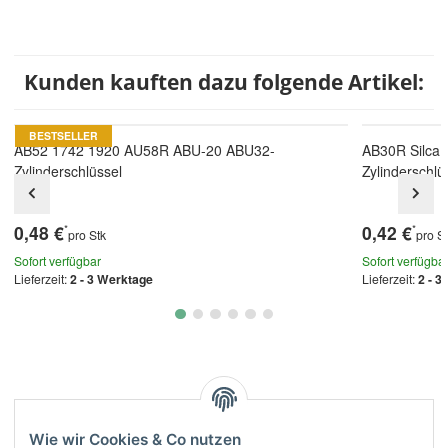
Kunden kauften dazu folgende Artikel:
BESTSELLER
AB52 1742 1920 AU58R ABU-20 ABU32-
AB30R Silca
Zylinderschlüssel
Zylinderschlü
0,48 €
0,42 €
*
*
pro Stk
pro S
Sofort verfügbar
Sofort verfügba
Lieferzeit:
2 - 3 Werktage
Lieferzeit:
2 - 3
Kategorien
Wie wir Cookies & Co nutzen