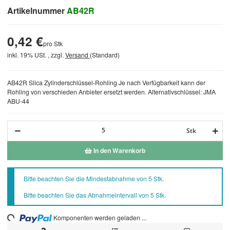
Artikelnummer
AB42R
0,42 €
pro Stk
inkl. 19% USt. , zzgl.
Versand
(Standard)
AB42R Silca Zylinderschlüssel-Rohling Je nach Verfügbarkeit kann der
Rohling von verschieden Anbieter ersetzt werden. Alternativschlüssel: JMA
ABU-44
Stk
In den Warenkorb
x
Bitte beachten Sie die Mindestabnahme von 5 Stk.
Bitte beachten Sie das Abnahmeintervall von 5 Stk.
ding...
Komponenten werden geladen ...