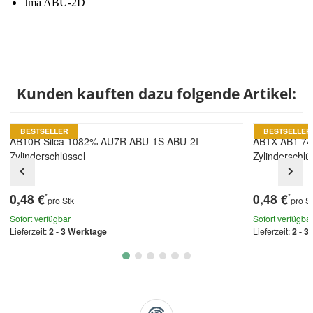
Jma ABU-2D
Kunden kauften dazu folgende Artikel:
BESTSELLER
BESTSELLER
AB10R Silca 1082% AU7R ABU-1S ABU-2I -
AB1X AB1 74
Zylinderschlüssel
Zylinderschlü
0,48 €
0,48 €
*
*
pro Stk
pro S
Sofort verfügbar
Sofort verfügba
Lieferzeit:
2 - 3 Werktage
Lieferzeit:
2 - 3