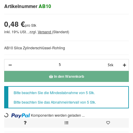
Artikelnummer
AB10
0,48 €
pro Stk
inkl. 19% USt. , zzgl.
Versand
(Standard)
AB10 Silca Zylinderschlüssel-Rohling
Stk
In den Warenkorb
x
Bitte beachten Sie die Mindestabnahme von 5 Stk.
Bitte beachten Sie das Abnahmeintervall von 5 Stk.
Loading...
Komponenten werden geladen ...