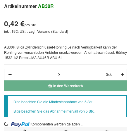
Artikelnummer
AB30R
0,42 €
pro Stk
inkl. 19% USt. , zzgl.
Versand
(Standard)
AB30R Silca Zylinderschlüssel-Rohling Je nach Verfügbarkeit kann der
Rohling von verschieden Anbieter ersetzt werden. Alternativschlüssel: Börkey
1532 1/2 Errebi JMA AU46R ABU-6I
Stk
In den Warenkorb
x
Bitte beachten Sie die Mindestabnahme von 5 Stk.
Bitte beachten Sie das Abnahmeintervall von 5 Stk.
Komponenten werden geladen ...
Loading...