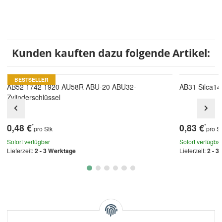
Kunden kauften dazu folgende Artikel:
BESTSELLER
AB52 1742 1920 AU58R ABU-20 ABU32-
AB31 Silca14
Zylinderschlüssel
0,48 €
0,83 €
*
*
pro Stk
pro S
Sofort verfügbar
Sofort verfügba
Lieferzeit:
2 - 3 Werktage
Lieferzeit:
2 - 3
Kategorien