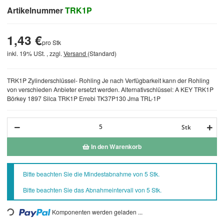
Artikelnummer
TRK1P
1,43 €
pro Stk
inkl. 19% USt. , zzgl.
Versand
(Standard)
TRK1P Zylinderschlüssel- Rohling Je nach Verfügbarkeit kann der Rohling
von verschieden Anbieter ersetzt werden. Alternativschlüssel: A KEY TRK1P
Börkey 1897 Silca TRK1P Errebi TK37P130 Jma TRL-1P
Stk
In den Warenkorb
x
Bitte beachten Sie die Mindestabnahme von 5 Stk.
Bitte beachten Sie das Abnahmeintervall von 5 Stk.
ding...
Komponenten werden geladen ...