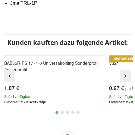
Jma TRL-1P
Kunden kauften dazu folgende Artikel:
BESTSELLER
BAB35R-PS 1774-0 Universalrohling Sonderprofil
V321
Anlageprofil
1,07 €
0,67 €
*
*
pro S
Sofort verfügbar
Sofort verfügba
Lieferzeit:
2 - 3 Werktage
Lieferzeit:
2 - 3