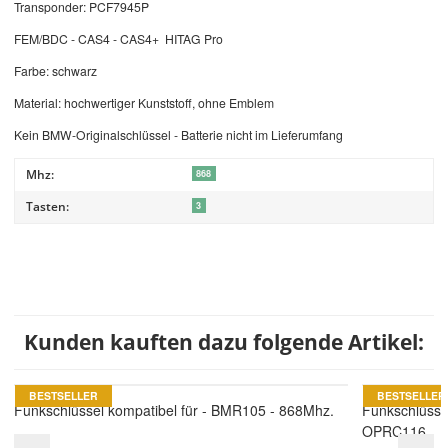
Transponder: PCF7945P
FEM/BDC - CAS4 - CAS4+ HITAG Pro
Farbe: schwarz
Material: hochwertiger Kunststoff, ohne Emblem
Kein BMW-Originalschlüssel - Batterie nicht im Lieferumfang
Mhz:
868
Tasten:
3
Kunden kauften dazu folgende Artikel:
BESTSELLER
BESTSELLER
Funkschlüssel kompatibel für - BMR105 - 868Mhz.
Funkschlüsse
OPRC116