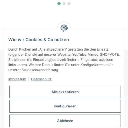
Kategorien
Wie wir Cookies & Co nutzen
Durch Klicken auf „Alle akzeptieren“ gestatten Sie den Einsatz
folgender Dienste auf unserer Website: YouTube, Vimeo, SHOPVOTE.
Sie können die Einstellung jederzeit ändern (Fingerabdruck-Icon
KONTAKT
links unten). Weitere Details finden Sie unter
Konfigurieren
und in
INFORMATIONEN
unserer
Datenschutzerklärung
.
INFORMATIONEN
Impressum
|
Datenschutz
ZAHLUNGSARTEN
Alle akzeptieren
Konfigurieren
© A-Key
Ablehnen