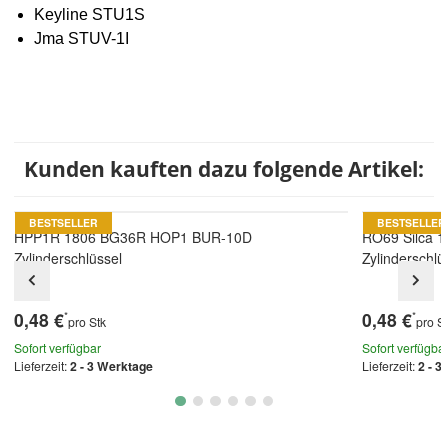
Keyline STU1S
Jma STUV-1I
Kunden kauften dazu folgende Artikel:
BESTSELLER
BESTSELLER
HPP1R 1806 BG36R HOP1 BUR-10D
RO69 Silca 1
Zylinderschlüssel
Zylinderschlü
0,48 €
0,48 €
*
*
pro Stk
pro S
Sofort verfügbar
Sofort verfügba
Lieferzeit:
2 - 3 Werktage
Lieferzeit:
2 - 3