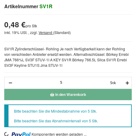
Artikelnummer
SV1R
0,48 €
pro Stk
inkl. 19% USt. , zzgl.
Versand
(Standard)
SV1R Zylinderschlüssel- Rohling Je nach Verfügbarkeit kann der Rohling
von verschieden Anbieter ersetzt werden. Alternativschlüssel: Börkey Errebi
JMA 766%L SV3F STUV-1I A KEY SV1R Börkey 766.5L Silca SV1R Errebi
SV3F Keyline STU1S Jma STUV-1I
Stk
In den Warenkorb
x
Bitte beachten Sie die Mindestabnahme von 5 Stk.
Bitte beachten Sie das Abnahmeintervall von 5 Stk.
Komponenten werden geladen ...