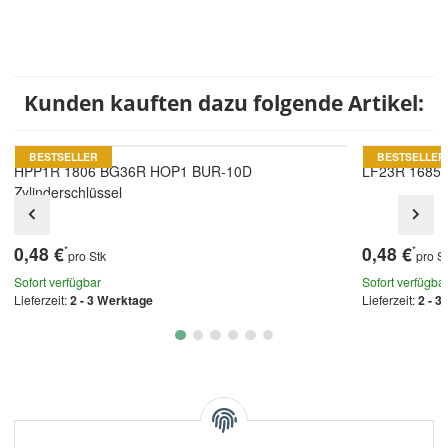
Kunden kauften dazu folgende Artikel:
BESTSELLER
BESTSELLER
HPP1R 1806 BG36R HOP1 BUR-10D
LF23R 1685 L
Zylinderschlüssel
0,48 €
0,48 €
*
*
pro Stk
pro S
Sofort verfügbar
Sofort verfügba
Lieferzeit:
2 - 3 Werktage
Lieferzeit:
2 - 3
Kategorien