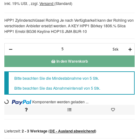
inkl. 19% USt. , zzgl.
Versand
(Standard)
HPP1 Zylinderschlüssel Rohling Je nach Verfügbarkeit kann der Rohling von
verschieden Anbieter ersetzt werden. A KEY HPP1 Börkey 1806.% Silca
HPP1 Errebi BG36 Keyline HOP1S JMA BUR-10
Stk
In den Warenkorb
x
Bitte beachten Sie die Mindestabnahme von 5 Stk.
Bitte beachten Sie das Abnahmeintervall von 5 Stk.
Loading...
Komponenten werden geladen ...
Lieferzeit:
2 - 3 Werktage
(DE - Ausland abweichend)