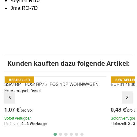
Keyline RI10
Jma RO-7D
Kunden kauften dazu folgende Artikel:
BESTSELLER
BESTSELLER
SSA4RP - POS1RP75 -POS-1DP-WOHNWAGEN-
BUR31 1830L 
Fahrzeugschlüssel
1,07 €
0,48 €
*
*
pro Stk
pro S
Sofort verfügbar
Sofort verfügba
Lieferzeit:
2 - 3 Werktage
Lieferzeit:
2 - 3