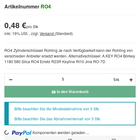
Artikelnummer
RO4
0,48 €
pro Stk
inkl. 19% USt. , zzgl.
Versand
(Standard)
RO4 Zylinderschlüssel Rohling Je nach Verfügbarkeit kann der Rohling von
verschieden Anbieter ersetzt werden. Alternativschlüssel: A KEY RO4 Börkey
1180 580 Silca RO4 Errebi R23R Keyline RI10 Jma RO-7D
Stk
In den Warenkorb
x
Bitte beachten Sie die Mindestabnahme von 5 Stk.
Bitte beachten Sie das Abnahmeintervall von 5 Stk.
Komponenten werden geladen ...
Loading...