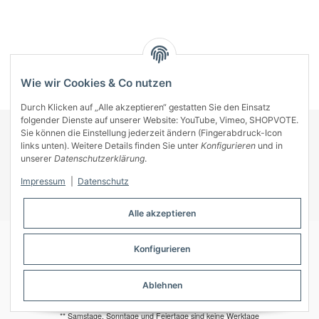
Kategorien
Wie wir Cookies & Co nutzen
Durch Klicken auf „Alle akzeptieren“ gestatten Sie den Einsatz
folgender Dienste auf unserer Website: YouTube, Vimeo, SHOPVOTE.
Sie können die Einstellung jederzeit ändern (Fingerabdruck-Icon
KONTAKT
links unten). Weitere Details finden Sie unter
Konfigurieren
und in
INFORMATIONEN
unserer
Datenschutzerklärung
.
INFORMATIONEN
Impressum
|
Datenschutz
ZAHLUNGSARTEN
Alle akzeptieren
Konfigurieren
© A-Key
Ablehnen
* Alle Preise inkl. gesetzlicher USt., zzgl.
Versand
** Samstage, Sonntage und Feiertage sind keine Werktage