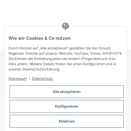
Kategorien
Wie wir Cookies & Co nutzen
Durch Klicken auf „Alle akzeptieren“ gestatten Sie den Einsatz
folgender Dienste auf unserer Website: YouTube, Vimeo, SHOPVOTE.
Sie können die Einstellung jederzeit ändern (Fingerabdruck-Icon
KONTAKT
links unten). Weitere Details finden Sie unter
Konfigurieren
und in
INFORMATIONEN
unserer
Datenschutzerklärung
.
INFORMATIONEN
Impressum
|
Datenschutz
ZAHLUNGSARTEN
Alle akzeptieren
Konfigurieren
© A-Key
Ablehnen
* Alle Preise inkl. gesetzlicher USt., zzgl.
Versand