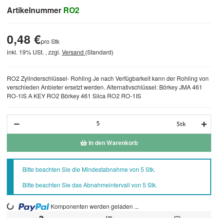
Artikelnummer
RO2
0,48 €
pro Stk
inkl. 19% USt. , zzgl.
Versand
(Standard)
RO2 Zylinderschlüssel- Rohling Je nach Verfügbarkeit kann der Rohling von
verschieden Anbieter ersetzt werden. Alternativschlüssel: Börkey JMA 461
RO-1lS A KEY RO2 Börkey 461 Silca RO2 RO-1IS
Stk
In den Warenkorb
x
Bitte beachten Sie die Mindestabnahme von 5 Stk.
Bitte beachten Sie das Abnahmeintervall von 5 Stk.
Loading...
Komponenten werden geladen ...