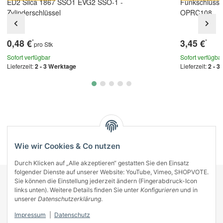
ED2 Silca 1867 SSO1 EVG2 SSO-1 -
Funkschlüsse
Zylinderschlüssel
OPRC108
0,48 €
3,45 €
*
*
pro Stk
Sofort verfügbar
Sofort verfügba
Lieferzeit:
2 - 3 Werktage
Lieferzeit:
2 - 3
Kategorien
Wie wir Cookies & Co nutzen
Durch Klicken auf „Alle akzeptieren“ gestatten Sie den Einsatz
folgender Dienste auf unserer Website: YouTube, Vimeo, SHOPVOTE.
Sie können die Einstellung jederzeit ändern (Fingerabdruck-Icon
KONTAKT
links unten). Weitere Details finden Sie unter
Konfigurieren
und in
INFORMATIONEN
unserer
Datenschutzerklärung
.
INFORMATIONEN
Impressum
|
Datenschutz
ZAHLUNGSARTEN