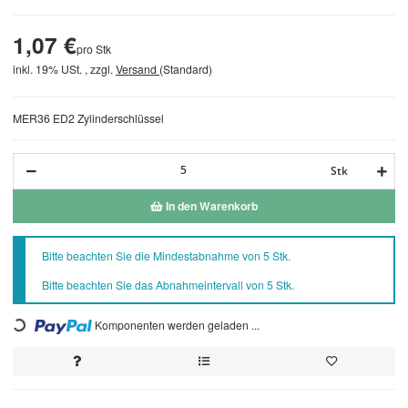
1,07 €
pro Stk
inkl. 19% USt. , zzgl.
Versand
(Standard)
MER36 ED2 Zylinderschlüssel
Stk
In den Warenkorb
x
Bitte beachten Sie die Mindestabnahme von 5 Stk.
Bitte beachten Sie das Abnahmeintervall von 5 Stk.
Loading...
Komponenten werden geladen ...