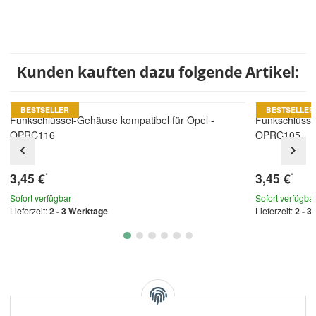
Kunden kauften dazu folgende Artikel:
BESTSELLER
BESTSELLER
Funkschlüssel-Gehäuse kompatibel für Opel -
Funkschlüsse
OPRC116
OPRC105
3,45 €
3,45 €
*
*
Sofort verfügbar
Sofort verfügba
Lieferzeit:
2 - 3 Werktage
Lieferzeit:
2 - 3
Kategorien