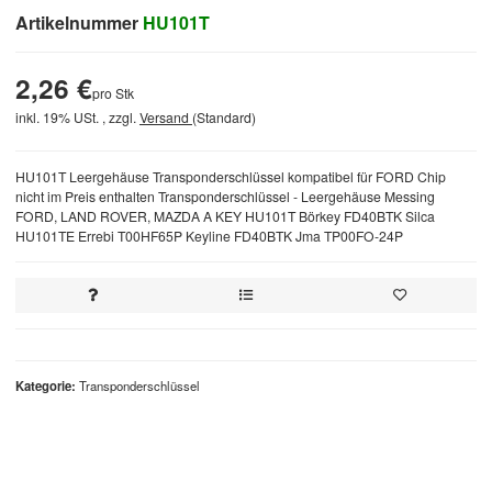
Artikelnummer
HU101T
2,26 €
pro Stk
inkl. 19% USt. , zzgl.
Versand
(Standard)
HU101T Leergehäuse Transponderschlüssel kompatibel für FORD Chip
nicht im Preis enthalten Transponderschlüssel - Leergehäuse Messing
FORD, LAND ROVER, MAZDA A KEY HU101T Börkey FD40BTK Silca
HU101TE Errebi T00HF65P Keyline FD40BTK Jma TP00FO-24P
Kategorie
Transponderschlüssel