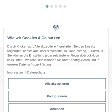
Kategorien
Wie wir Cookies & Co nutzen
Durch Klicken auf „Alle akzeptieren“ gestatten Sie den Einsatz
folgender Dienste auf unserer Website: YouTube, Vimeo, SHOPVOTE.
Sie können die Einstellung jederzeit ändern (Fingerabdruck-Icon
KONTAKT
links unten). Weitere Details finden Sie unter
Konfigurieren
und in
INFORMATIONEN
unserer
Datenschutzerklärung
.
INFORMATIONEN
Impressum
|
Datenschutz
ZAHLUNGSARTEN
Alle akzeptieren
Konfigurieren
© A-Key
Ablehnen