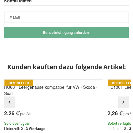
Kontaktdaten
E-Mail
Benachrichtigung anfordern
Kunden kauften dazu folgende Artikel:
BESTSELLER
BESTSELLER
HU66T Leergehäuse kompatibel für VW - Skoda -
HU100T Leerg
Seat
2,26 €
2,26 €
*
*
pro Stk
pro S
Sofort verfügbar
Sofort verfügba
Lieferzeit:
2 - 3 Werktage
Lieferzeit:
2 - 3