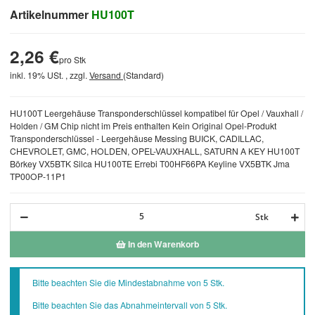
Artikelnummer
HU100T
2,26 €
pro Stk
inkl. 19% USt. , zzgl.
Versand
(Standard)
HU100T Leergehäuse Transponderschlüssel kompatibel für Opel / Vauxhall /
Holden / GM Chip nicht im Preis enthalten Kein Original Opel-Produkt
Transponderschlüssel - Leergehäuse Messing BUICK, CADILLAC,
CHEVROLET, GMC, HOLDEN, OPEL-VAUXHALL, SATURN A KEY HU100T
Börkey VX5BTK Silca HU100TE Errebi T00HF66PA Keyline VX5BTK Jma
TP00OP-11P1
Stk
In den Warenkorb
x
Bitte beachten Sie die Mindestabnahme von 5 Stk.
Bitte beachten Sie das Abnahmeintervall von 5 Stk.