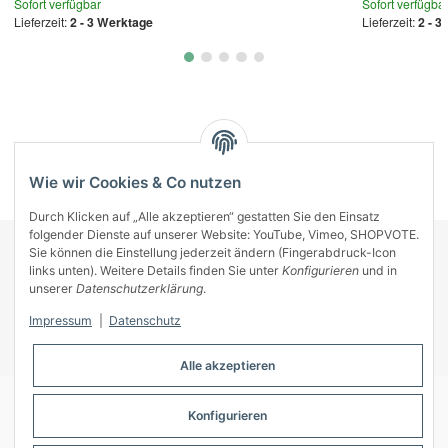
Sofort verfügbar
Sofort verfügba
Lieferzeit:
2 - 3 Werktage
Lieferzeit:
2 - 3
Kategorien
Wie wir Cookies & Co nutzen
Durch Klicken auf „Alle akzeptieren“ gestatten Sie den Einsatz
folgender Dienste auf unserer Website: YouTube, Vimeo, SHOPVOTE.
Sie können die Einstellung jederzeit ändern (Fingerabdruck-Icon
KONTAKT
links unten). Weitere Details finden Sie unter
Konfigurieren
und in
INFORMATIONEN
unserer
Datenschutzerklärung
.
INFORMATIONEN
Impressum
|
Datenschutz
ZAHLUNGSARTEN
Alle akzeptieren
Konfigurieren
© A-Key