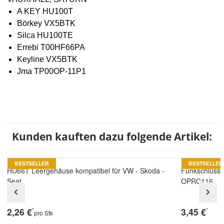
A KEY HU100T
Börkey VX5BTK
Silca HU100TE
Errebi T00HF66PA
Keyline VX5BTK
Jma TP00OP-11P1
Kunden kauften dazu folgende Artikel:
BESTSELLER
BESTSELLER
HU66T Leergehäuse kompatibel für VW - Skoda -
Funkschlüsse
Seat
OPRC116
2,26 €
3,45 €
*
*
pro Stk