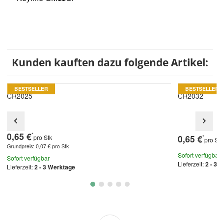
Kunden kauften dazu folgende Artikel:
BESTSELLER
BESTSELLER
CR2025
CR2032
0,65 €
*
0,65 €
pro Stk
*
pro S
Grundpreis:
0,07 € pro Stk
Sofort verfügba
Sofort verfügbar
Lieferzeit:
2 - 3
Lieferzeit:
2 - 3 Werktage