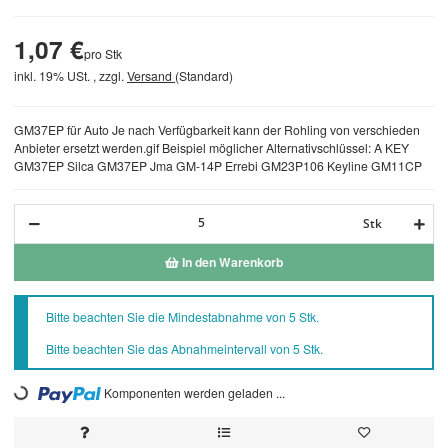
1,07 €
pro Stk
inkl. 19% USt. , zzgl.
Versand
(Standard)
GM37EP für Auto Je nach Verfügbarkeit kann der Rohling von verschieden
Anbieter ersetzt werden.gif Beispiel möglicher Alternativschlüssel: A KEY
GM37EP Silca GM37EP Jma GM-14P Errebi GM23P106 Keyline GM11CP
Stk
In den Warenkorb
x
Bitte beachten Sie die Mindestabnahme von 5 Stk.
Bitte beachten Sie das Abnahmeintervall von 5 Stk.
Loading...
Komponenten werden geladen ...