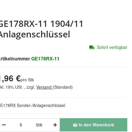
GE178RX-11 1904/11
Anlagenschlüssel
Sofort verfügbar
rtikelnummer
GE178RX-11
1,96 €
pro Stk
nkl. 19% USt. , zzgl.
Versand
(Standard)
E178RX Sonder-/Anlagenschlüssel
In den Warenkorb
Stk