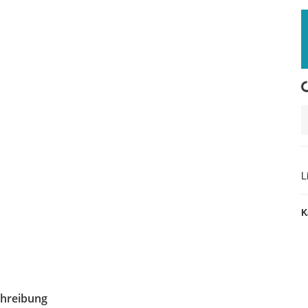
Loading.
L
K
hreibung