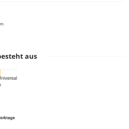
en.
besteht aus
iversal
0
Werktage