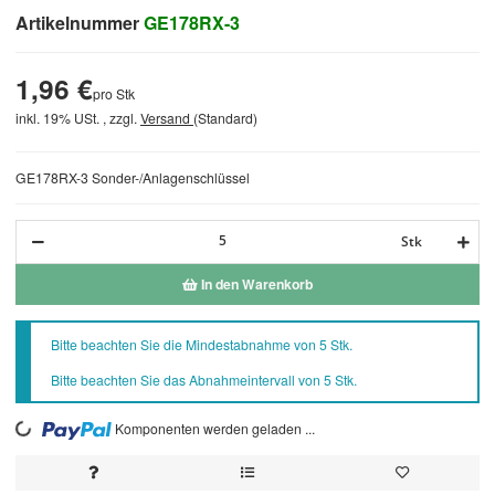
Artikelnummer
GE178RX-3
1,96 €
pro Stk
inkl. 19% USt. , zzgl.
Versand
(Standard)
GE178RX-3 Sonder-/Anlagenschlüssel
Stk
In den Warenkorb
x
Bitte beachten Sie die Mindestabnahme von 5 Stk.
Bitte beachten Sie das Abnahmeintervall von 5 Stk.
Komponenten werden geladen ...
Loading...