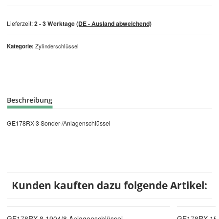
Lieferzeit:
2 - 3 Werktage
(DE - Ausland abweichend)
Kategorie
Zylinderschlüssel
Beschreibung
GE178RX-3 Sonder-/Anlagenschlüssel
Kunden kauften dazu folgende Artikel:
GE178RX-8 1904/8 Anlagenschlüssel
GE178RX-15 