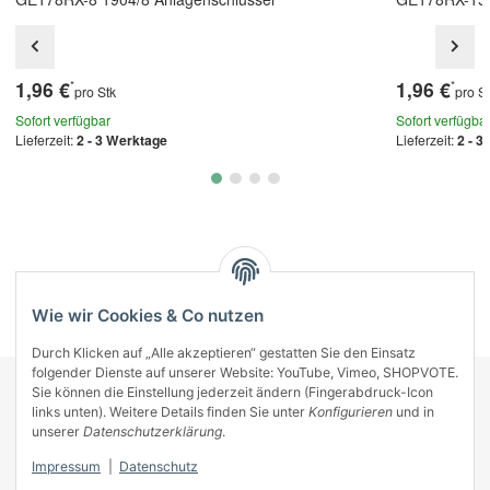
1,96 €
1,96 €
*
*
pro Stk
pro S
Sofort verfügbar
Sofort verfügba
Lieferzeit:
2 - 3 Werktage
Lieferzeit:
2 - 3
Kategorien
Wie wir Cookies & Co nutzen
Durch Klicken auf „Alle akzeptieren“ gestatten Sie den Einsatz
folgender Dienste auf unserer Website: YouTube, Vimeo, SHOPVOTE.
Sie können die Einstellung jederzeit ändern (Fingerabdruck-Icon
KONTAKT
links unten). Weitere Details finden Sie unter
Konfigurieren
und in
INFORMATIONEN
unserer
Datenschutzerklärung
.
INFORMATIONEN
Impressum
|
Datenschutz
ZAHLUNGSARTEN