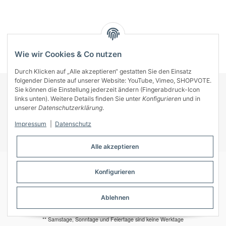
Kategorien
Wie wir Cookies & Co nutzen
Durch Klicken auf „Alle akzeptieren“ gestatten Sie den Einsatz
folgender Dienste auf unserer Website: YouTube, Vimeo, SHOPVOTE.
Sie können die Einstellung jederzeit ändern (Fingerabdruck-Icon
KONTAKT
links unten). Weitere Details finden Sie unter
Konfigurieren
und in
INFORMATIONEN
unserer
Datenschutzerklärung
.
INFORMATIONEN
Impressum
|
Datenschutz
ZAHLUNGSARTEN
Alle akzeptieren
Konfigurieren
© A-Key
Ablehnen
* Alle Preise inkl. gesetzlicher USt., zzgl.
Versand
** Samstage, Sonntage und Feiertage sind keine Werktage