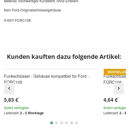
Material: hochwertiger Kunststoff, ohne Emblem
Kein Ford-Originalschlüsselgehäuse
A KEY FORC108
Kunden kauften dazu folgende Artikel:
BESTSELLER
Funkschlüssel - Gehäuse kompatibel für Ford -
Funkschlüsse
FORC105
FORC106
5,83 €
4,64 €
*
*
Sofort verfügbar
Sofort verfügba
Lieferzeit:
2 - 3 Werktage
Lieferzeit:
2 - 3