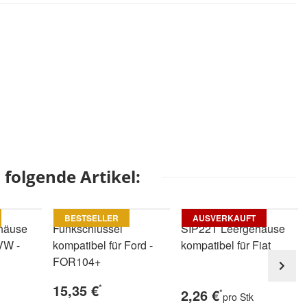
folgende Artikel:
BESTSELLER
AUSVERKAUFT
häuse
Funkschlüssel
SIP22T Leergehäuse
VW -
kompatibel für Ford -
kompatibel für Fiat
FOR104+
15,35 €
*
2,26 €
*
pro Stk