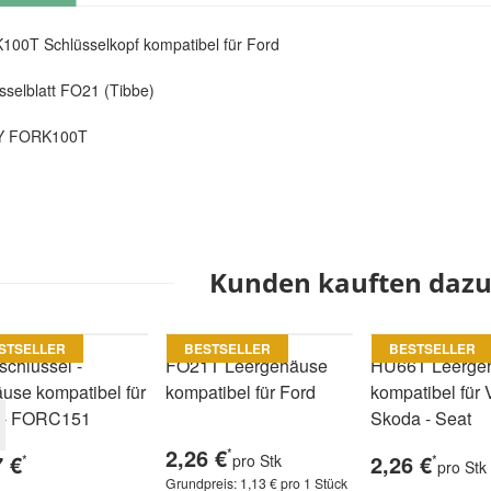
00T Schlüsselkopf kompatibel für Ford
sselblatt FO21 (Tibbe)
Y FORK100T
Kunden kauften dazu 
STSELLER
BESTSELLER
BESTSELLER
schlüssel -
FO21T Leergehäuse
HU66T Leerge
use kompatibel für
kompatibel für Ford
kompatibel für 
 - FORC151
Skoda - Seat
2,26 €
*
7 €
2,26 €
*
pro Stk
*
pro Stk
Grundpreis:
1,13 € pro 1 Stück