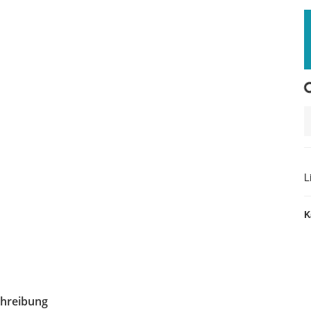
L
L
K
hreibung