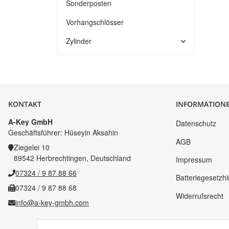
Sonderposten
Vorhangschlösser
Zylinder
KONTAKT
INFORMATION
A-Key GmbH
Datenschutz
Geschäftsführer: Hüseyin Aksahin
AGB
Ziegelei 10
89542 Herbrechtingen, Deutschland
Impressum
07324 / 9 87 88 66
Batteriegesetzh
07324 / 9 87 88 68
Widerrufsrecht
info@a-key-gmbh.com