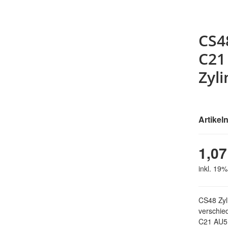
CS4
C21
Zyl
Artike
1,07
inkl. 19%
CS48 Zyl
verschied
C21 AU51