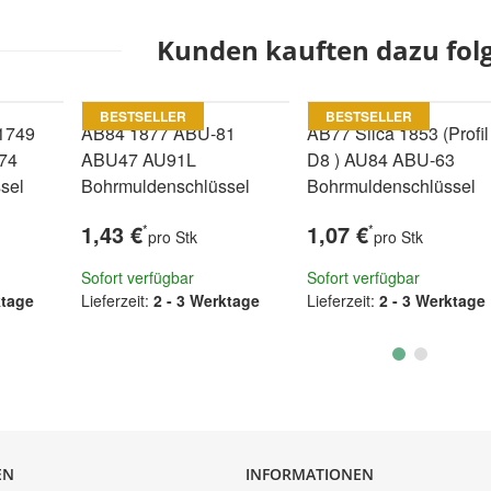
Kunden kauften dazu folg
BESTSELLER
BESTSELLER
1749
AB84 1877 ABU-81
AB77 Silca 1853 (Profil
74
ABU47 AU91L
D8 ) AU84 ABU-63
sel
Bohrmuldenschlüssel
Bohrmuldenschlüssel
1,43 €
1,07 €
*
*
pro Stk
pro Stk
Sofort verfügbar
Sofort verfügbar
ktage
Lieferzeit:
2 - 3 Werktage
Lieferzeit:
2 - 3 Werktage
EN
INFORMATIONEN