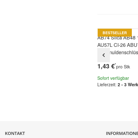
BESTSELLER
AB74 Silca AB48 
AU57L CI-26 ABU
Bohrmuldenschlüs
1,43 €
*
pro Stk
Sofort verfügbar
Lieferzeit:
2 - 3 Wer
KONTAKT
INFORMATION