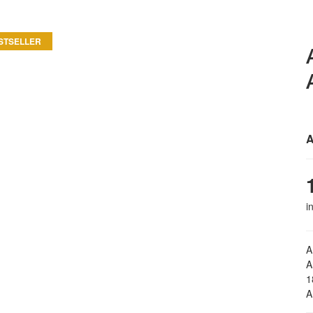
STSELLER
A
i
A
A
1
A