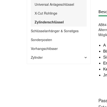
Universal Anlageschlüssel
Besc
X-Cut Rohlinge
Zylinderschlüssel
AB84
Alter
Schlüsselanhänger & Sonstiges
Mögli
Sonderposten
A
Vorhangschlösser
B
S
Zylinder
E
K
J
Pass