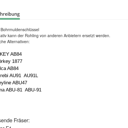
hreibung
 Bohrmuldenschlüssel
nativ kann der Rohling von anderen Anbietern ersetzt werden.
che Alternativen:
 KEY AB84
örkey 1877
ilca AB84
rrebi AU91 AU91L
eyline ABU47
ma ABU-81 ABU-91
ende Fräser: