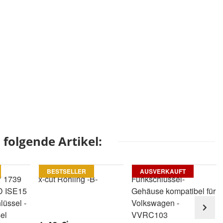
folgende Artikel:
BESTSELLER
AUSVERKAUFT
7 1739
x-cut Rohling -B-
Funkschlüssel-
D ISE15
Gehäuse kompatibel für
üssel -
Volkswagen -
el
VVRC103
*