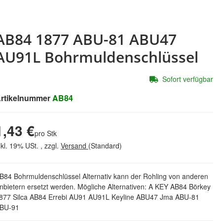
AB84 1877 ABU-81 ABU47
AU91L Bohrmuldenschlüssel
Sofort verfügbar
rtikelnummer
AB84
1,43 €
pro Stk
nkl. 19% USt. , zzgl.
Versand
(Standard)
B84 Bohrmuldenschlüssel Alternativ kann der Rohling von anderen
nbietern ersetzt werden. Mögliche Alternativen: A KEY AB84 Börkey
877 Silca AB84 Errebi AU91 AU91L Keyline ABU47 Jma ABU-81
BU-91