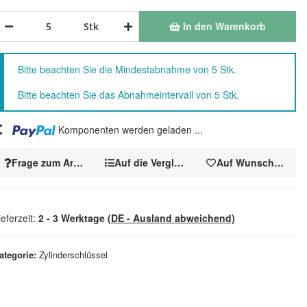
In den Warenkorb
Stk
x
Bitte beachten Sie die Mindestabnahme von 5 Stk.
Bitte beachten Sie das Abnahmeintervall von 5 Stk.
ding...
Komponenten werden geladen ...
Frage zum Artikel
Auf die Vergleichsliste
Auf Wunschzettel
ieferzeit:
2 - 3 Werktage
(DE - Ausland abweichend)
ategorie
Zylinderschlüssel