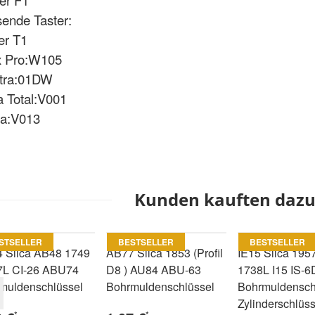
er F1
ende Taster:
er T1
x Pro:W105
utra:01DW
a Total:V001
sa:V013
Kunden kauften dazu 
STSELLER
BESTSELLER
BESTSELLER
 Silca AB48 1749
AB77 Silca 1853 (Profil
IE15 Silca 195
L CI-26 ABU74
D8 ) AU84 ABU-63
1738L I15 IS-6
muldenschlüssel
Bohrmuldenschlüssel
Bohrmuldenschl
Zylinderschlüss
*
*