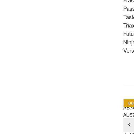
Fräs
Pass
Tast
Tria
Fut
Ninj
Ver
BE
AB74
AU57
Bohr