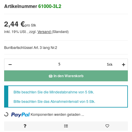
Artikelnummer
61000-3L2
2,44 €
pro Stk
inkl. 19% USt. , zzgl.
Versand
(Standard)
Buntbartschlüssel Art. 3 lang Nr.2
Stk
In den Warenkorb
x
Bitte beachten Sie die Mindestabnahme von 5 Stk.
Bitte beachten Sie das Abnahmeintervall von 5 Stk.
Loading...
Komponenten werden geladen ...