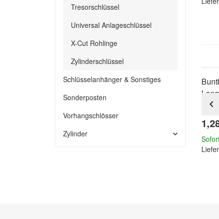
Liefer
Tresorschlüssel
Universal Anlageschlüssel
X-Cut Rohlinge
Zylinderschlüssel
Schlüsselanhänger & Sonstiges
Buntb
Lang
Sonderposten
Vorhangschlösser
1,2
Zylinder
Sofor
Liefer