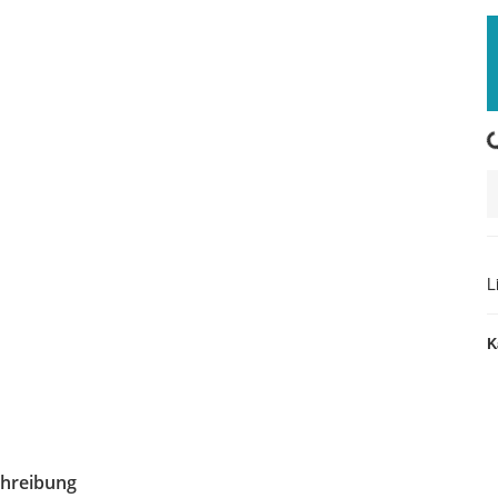
Loading.
L
K
hreibung