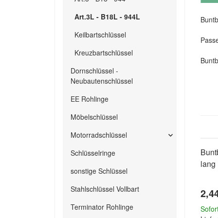
Art.3L - B18L - 944L
Buntb
Keilbartschlüssel
Passen
Kreuzbartschlüssel
Buntb
Dornschlüssel -
Neubautenschlüssel
EE Rohlinge
Möbelschlüssel
Motorradschlüssel
Buntb
Schlüsselringe
lang 
sonstige Schlüssel
Stahlschlüssel Vollbart
2,4
Terminator Rohlinge
Sofor