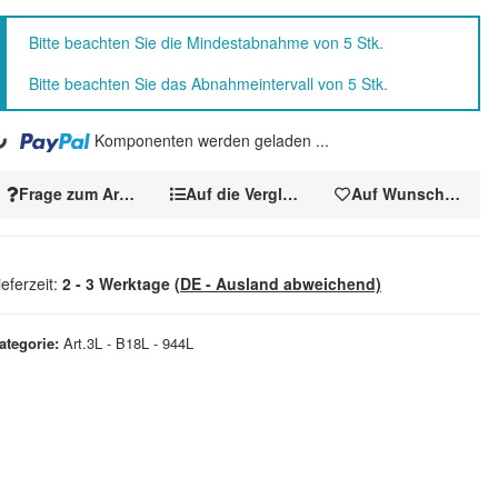
x
Bitte beachten Sie die Mindestabnahme von 5 Stk.
Bitte beachten Sie das Abnahmeintervall von 5 Stk.
..
Komponenten werden geladen ...
Frage zum Artikel
Auf die Vergleichsliste
Auf Wunschzettel
ieferzeit:
2 - 3 Werktage
(DE - Ausland abweichend)
ategorie
Art.3L - B18L - 944L