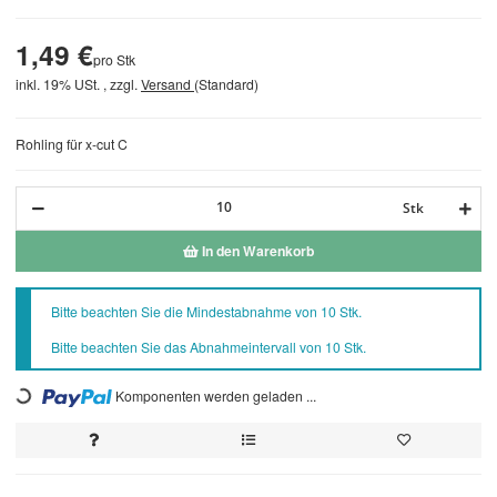
1,49 €
pro Stk
inkl. 19% USt. , zzgl.
Versand
(Standard)
Rohling für x-cut C
Stk
In den Warenkorb
x
Bitte beachten Sie die Mindestabnahme von 10 Stk.
Bitte beachten Sie das Abnahmeintervall von 10 Stk.
Loading...
Komponenten werden geladen ...