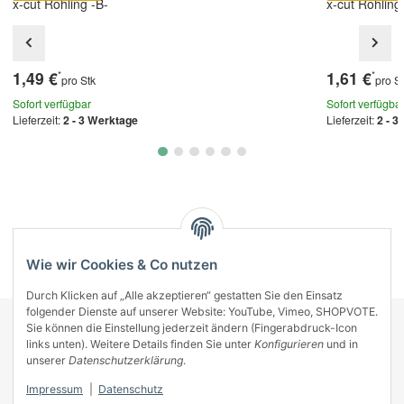
x-cut Rohling -B-
x-cut Rohling
1,49 €
1,61 €
*
*
pro Stk
pro S
Sofort verfügbar
Sofort verfügba
Lieferzeit:
2 - 3 Werktage
Lieferzeit:
2 - 3
Kategorien
Wie wir Cookies & Co nutzen
Durch Klicken auf „Alle akzeptieren“ gestatten Sie den Einsatz
folgender Dienste auf unserer Website: YouTube, Vimeo, SHOPVOTE.
Sie können die Einstellung jederzeit ändern (Fingerabdruck-Icon
KONTAKT
links unten). Weitere Details finden Sie unter
Konfigurieren
und in
INFORMATIONEN
unserer
Datenschutzerklärung
.
INFORMATIONEN
Impressum
|
Datenschutz
ZAHLUNGSARTEN