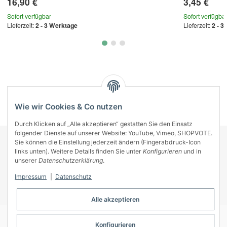
16,90 €
3,45 €
Sofort verfügbar
Sofort verfügba
Lieferzeit:
2 - 3 Werktage
Lieferzeit:
2 - 3
Kategorien
Wie wir Cookies & Co nutzen
Durch Klicken auf „Alle akzeptieren“ gestatten Sie den Einsatz
folgender Dienste auf unserer Website: YouTube, Vimeo, SHOPVOTE.
Sie können die Einstellung jederzeit ändern (Fingerabdruck-Icon
KONTAKT
links unten). Weitere Details finden Sie unter
Konfigurieren
und in
INFORMATIONEN
unserer
Datenschutzerklärung
.
INFORMATIONEN
Impressum
|
Datenschutz
ZAHLUNGSARTEN
Alle akzeptieren
Konfigurieren