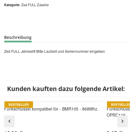
Kategorie
Zed-FULL Zubehör
Beschreibung
Zed FULL Jahreslift Bitte Laufzeit und Seriennummer eingeben
Kunden kauften dazu folgende Artikel:
BESTSELLER
BESTSELLER
Funkschlüssel kompatibel für - BMR105 - 868Mhz.
Funkschlüsse
OPRC116
*
*