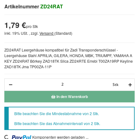
Artikelnummer
ZD24RAT
1,79 €
pro Stk
inkl. 19% USt. , zzgl.
Versand
(Standard)
ZD24RAT Leergehäuse kompatibel für Zadi Transponderschlüssel -
Leergehäuse Stahl APRILIA, GILERA, HONDA, MBK, TRIUMPF, YAMAHA A
KEY ZD24RAT Börkey ZAD18TK Silca ZD24RTE Errebi T00ZA19RP Keyline
ZAD18TK Jma TP00ZA-11P
Stk
In den Warenkorb
x
Bitte beachten Sie die Mindestabnahme von 2 Stk.
Bitte beachten Sie das Abnahmeintervall von 2 Stk.
Komponenten werden geladen ...