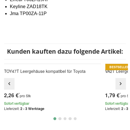
Keyline ZAD18TK
Jma TP00ZA-11P
Kunden kauften dazu folgende Artikel:
BESTSELLER
TOY47T Leergehäuse kompatibel für Toyota
VA2T Leergeh
2,26 €
1,79 €
*
*
pro Stk
pro S
Sofort verfügbar
Sofort verfügba
Lieferzeit:
2 - 3 Werktage
Lieferzeit:
2 - 3