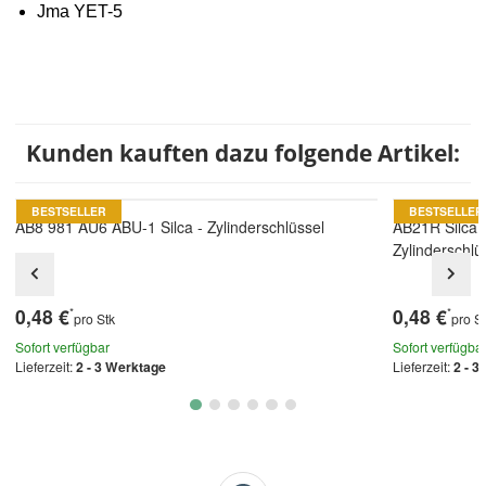
Jma YET-5
Kunden kauften dazu folgende Artikel:
BESTSELLER
BESTSELLER
AB8 981 AU6 ABU-1 Silca - Zylinderschlüssel
AB21R Silca
Zylinderschlü
0,48 €
0,48 €
*
*
pro Stk
pro S
Sofort verfügbar
Sofort verfügba
Lieferzeit:
2 - 3 Werktage
Lieferzeit:
2 - 3