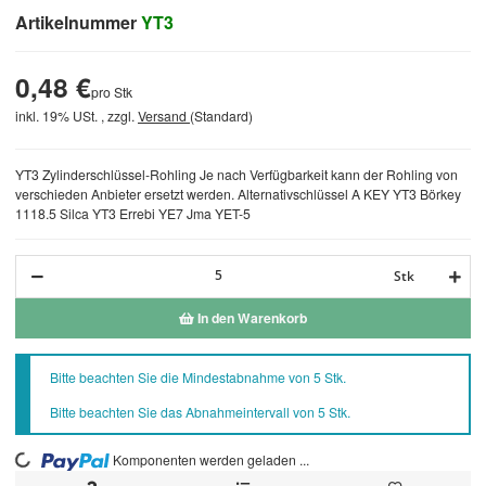
Artikelnummer
YT3
0,48 €
pro Stk
inkl. 19% USt. , zzgl.
Versand
(Standard)
YT3 Zylinderschlüssel-Rohling Je nach Verfügbarkeit kann der Rohling von
verschieden Anbieter ersetzt werden. Alternativschlüssel A KEY YT3 Börkey
1118.5 Silca YT3 Errebi YE7 Jma YET-5
Stk
In den Warenkorb
x
Bitte beachten Sie die Mindestabnahme von 5 Stk.
Bitte beachten Sie das Abnahmeintervall von 5 Stk.
Komponenten werden geladen ...
Loading...