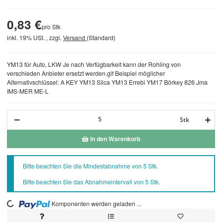
0,83 €
pro Stk
inkl. 19% USt. , zzgl.
Versand
(Standard)
YM13 für Auto, LKW Je nach Verfügbarkeit kann der Rohling von
verschieden Anbieter ersetzt werden.gif Beispiel möglicher
Alternativschlüssel: A KEY YM13 Silca YM13 Errebi YM17 Börkey 826 Jma
IMS-MER ME-L
Stk
In den Warenkorb
x
Bitte beachten Sie die Mindestabnahme von 5 Stk.
Bitte beachten Sie das Abnahmeintervall von 5 Stk.
Komponenten werden geladen ...
Loading...