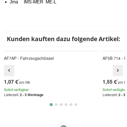
Jma IMS-MER ME-L
Kunden kauften dazu folgende Artikel:
AF7AP - Fahrzeugschlüssel
AF5B 714 - F
1,07 €
1,55 €
*
*
pro Stk
pro S
Sofort verfügbar
Sofort verfügba
Lieferzeit:
2 - 3 Werktage
Lieferzeit:
2 - 3