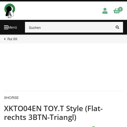
0
Menü
Rot XK
XHORSE
XKTO04EN TOY.T Style (Flat-
rechts 3BTN-Triangl)