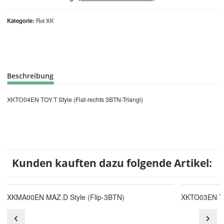
Kategorie
Rot XK
Beschreibung
XKTO04EN TOY.T Style (Flat-rechts 3BTN-Triangl)
Kunden kauften dazu folgende Artikel:
XKMA00EN MAZ.D Style (Flip-3BTN)
XKTO03EN TOY