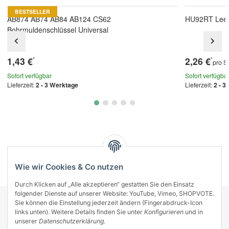
BESTSELLER
AB874 AB74 AB84 AB124 CS62
HU92RT Leer
Bohrmuldenschlüssel Universal
1,43 €
2,26 €
*
*
pro S
Sofort verfügbar
Sofort verfügba
Lieferzeit:
2 - 3 Werktage
Lieferzeit:
2 - 3
Kategorien
Wie wir Cookies & Co nutzen
Durch Klicken auf „Alle akzeptieren“ gestatten Sie den Einsatz
folgender Dienste auf unserer Website: YouTube, Vimeo, SHOPVOTE.
Sie können die Einstellung jederzeit ändern (Fingerabdruck-Icon
KONTAKT
links unten). Weitere Details finden Sie unter
Konfigurieren
und in
INFORMATIONEN
unserer
Datenschutzerklärung
.