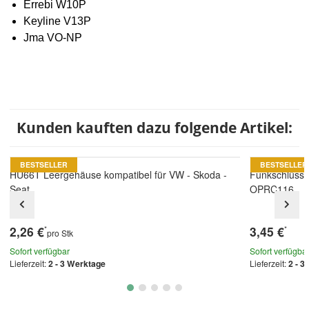
Errebi W10P
Keyline V13P
Jma VO-NP
Kunden kauften dazu folgende Artikel:
BESTSELLER
BESTSELLER
HU66T Leergehäuse kompatibel für VW - Skoda -
Funkschlüsse
Seat
OPRC116
2,26 €
3,45 €
*
*
pro Stk
Sofort verfügbar
Sofort verfügba
Lieferzeit:
2 - 3 Werktage
Lieferzeit:
2 - 3