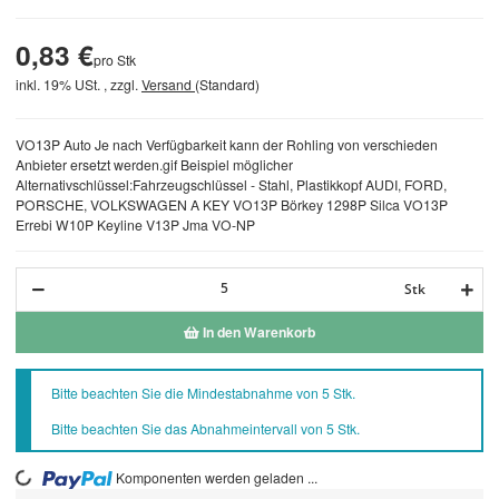
0,83 €
pro Stk
inkl. 19% USt. , zzgl.
Versand
(Standard)
VO13P Auto Je nach Verfügbarkeit kann der Rohling von verschieden
Anbieter ersetzt werden.gif Beispiel möglicher
Alternativschlüssel:Fahrzeugschlüssel - Stahl, Plastikkopf AUDI, FORD,
PORSCHE, VOLKSWAGEN A KEY VO13P Börkey 1298P Silca VO13P
Errebi W10P Keyline V13P Jma VO-NP
Stk
In den Warenkorb
x
Bitte beachten Sie die Mindestabnahme von 5 Stk.
Bitte beachten Sie das Abnahmeintervall von 5 Stk.
Komponenten werden geladen ...
Loading...