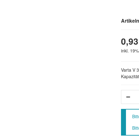
Artike
0,93
inkl. 19%
Varta V 
Kapazitä
x
Bit
Bit