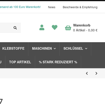
Versand ab 100 Euro Warenkorb!
News
Beschwerde & Empfehlung
Warenkorb
0 Artikel
0,00 €
KLEBSTOFFE
MASCHINEN
SCHLÜSSEL
U
TOP ARTIKEL
% STARK REDUZIERT %
7