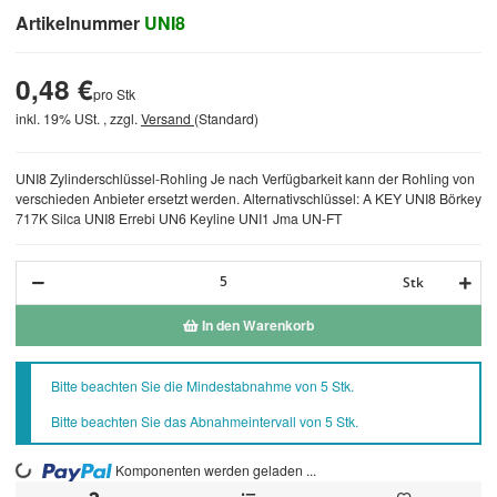
Artikelnummer
UNI8
0,48 €
pro Stk
inkl. 19% USt. , zzgl.
Versand
(Standard)
UNI8 Zylinderschlüssel-Rohling Je nach Verfügbarkeit kann der Rohling von
verschieden Anbieter ersetzt werden. Alternativschlüssel: A KEY UNI8 Börkey
717K Silca UNI8 Errebi UN6 Keyline UNI1 Jma UN-FT
Stk
In den Warenkorb
x
Bitte beachten Sie die Mindestabnahme von 5 Stk.
Bitte beachten Sie das Abnahmeintervall von 5 Stk.
Komponenten werden geladen ...
Loading...