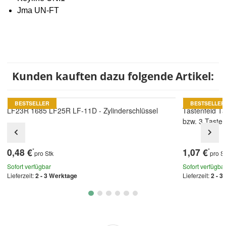
Jma UN-FT
Kunden kauften dazu folgende Artikel:
BESTSELLER
BESTSELLER
LF23R 1685 LF25R LF-11D - Zylinderschlüssel
Tastenfeld T
bzw. 3 Taste
0,48 €
1,07 €
*
*
pro Stk
pro S
Sofort verfügbar
Sofort verfügba
Lieferzeit:
2 - 3 Werktage
Lieferzeit:
2 - 3