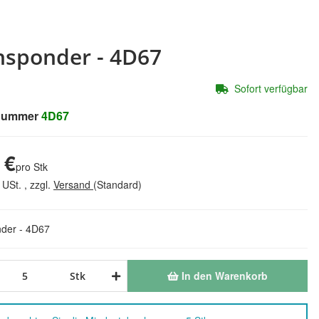
nsponder - 4D67
Sofort verfügbar
lnummer
4D67
 €
pro Stk
 USt. , zzgl.
Versand
(Standard)
der - 4D67
In den Warenkorb
Stk