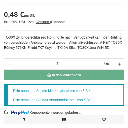
0,48 €
pro Stk
inkl. 19% USt. , zzgl.
Versand
(Standard)
TO30X Zylibnderschlüsseö Rohling Je nach Verfügbarkeit kann der Rohling
von verschieden Anbieter ersetzt werden. Alternativschlüssel: A KEY TO30X
Börkey 576KN Errebi TK7 Keyline TK10A Silca TO30X Jma WIN-5D
Stk
In den Warenkorb
x
Bitte beachten Sie die Mindestabnahme von 5 Stk.
Bitte beachten Sie das Abnahmeintervall von 5 Stk.
Komponenten werden geladen ...
Loading...