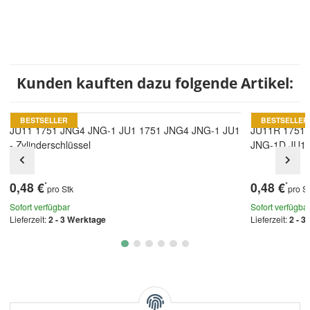
Kunden kauften dazu folgende Artikel:
BESTSELLER
BESTSELLER
JU11 1751 JNG4 JNG-1 JU1 1751 JNG4 JNG-1 JU1
JU11R 1751
- Zylinderschlüssel
JNG-1D JU1S 
0,48 €
0,48 €
*
*
pro Stk
pro S
Sofort verfügbar
Sofort verfügba
Lieferzeit:
2 - 3 Werktage
Lieferzeit:
2 - 3