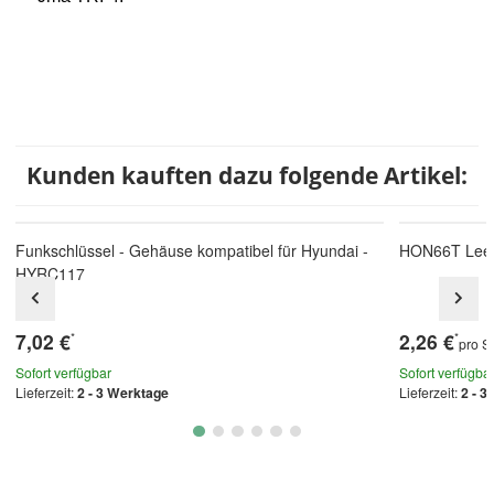
Kunden kauften dazu folgende Artikel:
Funkschlüssel - Gehäuse kompatibel für Hyundai -
HON66T Leer
HYRC117
7,02 €
2,26 €
*
*
pro S
Sofort verfügbar
Sofort verfügba
Lieferzeit:
2 - 3 Werktage
Lieferzeit:
2 - 3