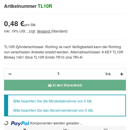
Artikelnummer
TL10R
0,48 €
pro Stk
inkl. 19% USt. , zzgl.
Versand
(Standard)
TL10R Zylinderschlüssel- Rohling Je nach Verfügbarkeit kann der Rohling
von verschieden Anbieter ersetzt werden. Alternativschlüssel: A KEY TL10R
Börkey 1401 Silca TL10R Errebi TR10 Jma TRI-4I
Stk
In den Warenkorb
x
Bitte beachten Sie die Mindestabnahme von 5 Stk.
Bitte beachten Sie das Abnahmeintervall von 5 Stk.
Loading...
Komponenten werden geladen ...