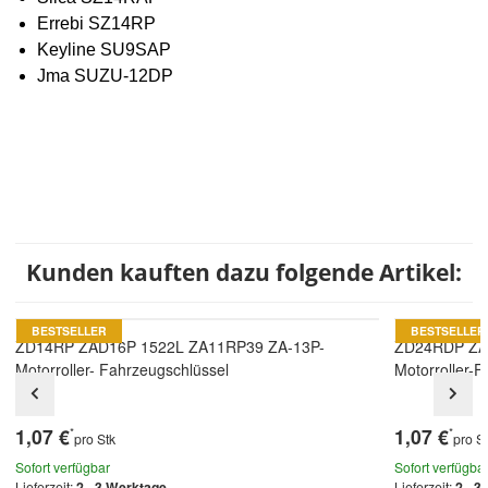
Errebi SZ14RP
Keyline SU9SAP
Jma SUZU-12DP
Kunden kauften dazu folgende Artikel:
BESTSELLER
BESTSELLER
ZD14RP ZAD16P 1522L ZA11RP39 ZA-13P-
ZD24RDP ZA
Motorroller- Fahrzeugschlüssel
Motorroller-
1,07 €
1,07 €
*
*
pro Stk
pro S
Sofort verfügbar
Sofort verfügba
Lieferzeit:
2 - 3 Werktage
Lieferzeit:
2 - 3