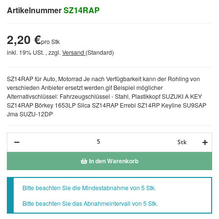
Artikelnummer
SZ14RAP
2,20 €
pro Stk
inkl. 19% USt. , zzgl.
Versand
(Standard)
SZ14RAP für Auto, Motorrad Je nach Verfügbarkeit kann der Rohling von
verschieden Anbieter ersetzt werden.gif Beispiel möglicher
Alternativschlüssel: Fahrzeugschlüssel - Stahl, Plastikkopf SUZUKI A KEY
SZ14RAP Börkey 1653LP Silca SZ14RAP Errebi SZ14RP Keyline SU9SAP
Jma SUZU-12DP
Stk
In den Warenkorb
x
Bitte beachten Sie die Mindestabnahme von 5 Stk.
Bitte beachten Sie das Abnahmeintervall von 5 Stk.